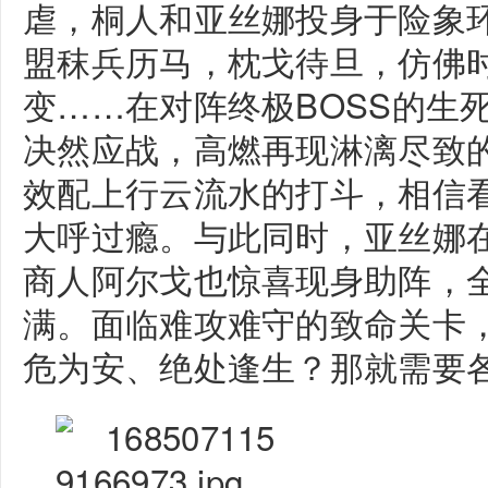
虐，桐人和亚丝娜投身于险象
盟秣兵历马，枕戈待旦，仿佛
变……在对阵终极BOSS的生
决然应战，高燃再现淋漓尽致
效配上行云流水的打斗，相信
大呼过瘾。与此同时，亚丝娜
商人阿尔戈也惊喜现身助阵，
满。面临难攻难守的致命关卡
危为安、绝处逢生？那就需要