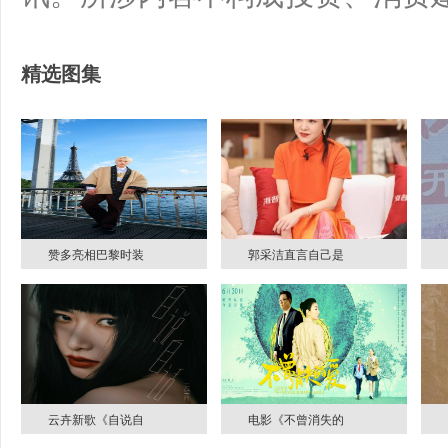
精选图集
赞多亮相巴黎时装
郭采洁直言自己是
云卉新歌《自说自
电影《不曾消失的