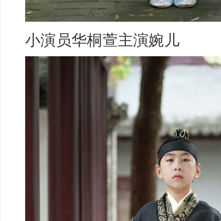
小演员
华桐萱
主演婉儿