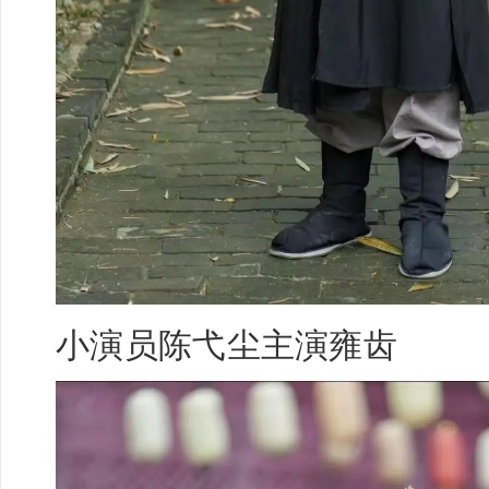
小演员
陈弋尘
主演雍齿