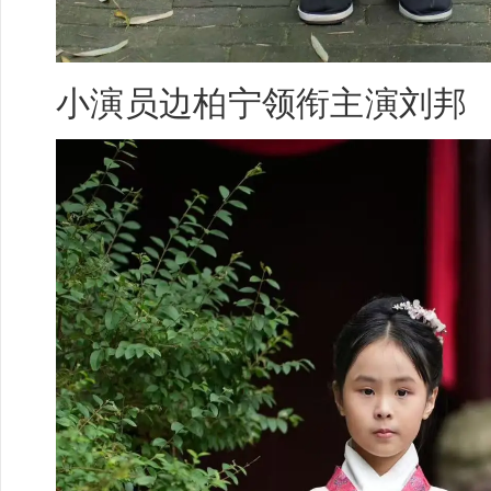
小演员
边柏宁
领衔主演刘邦