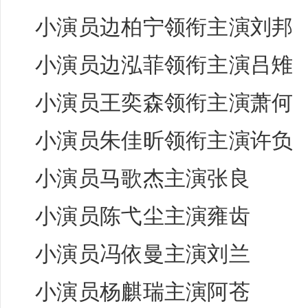
小演员
边柏宁
领衔主演刘邦
小演员
边泓菲
领衔主演吕雉
小演员
王奕森领
衔主演萧何
小演员
朱佳昕
领衔主演许负
小演员
马歌杰
主演张良
小演员
陈弋尘
主演雍齿
小演员
冯依曼
主演刘兰
小演员
杨麒瑞
主演阿苍