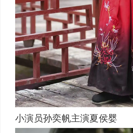
小演员
孙奕帆
主演夏侯婴