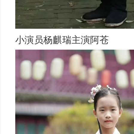
小演员
杨麒瑞
主演阿苍