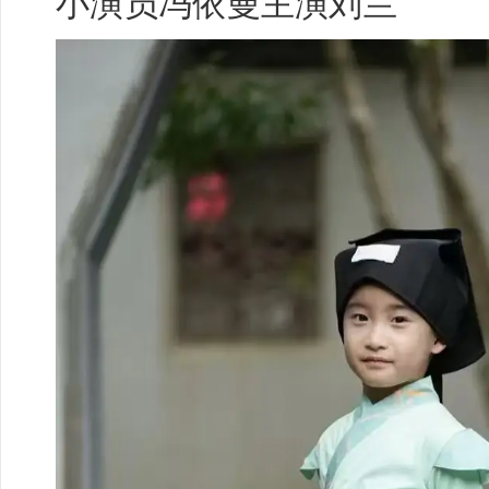
小演员
冯依曼
主演刘兰