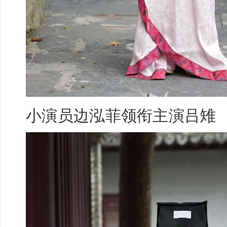
小演员
边泓菲
领衔主演吕雉