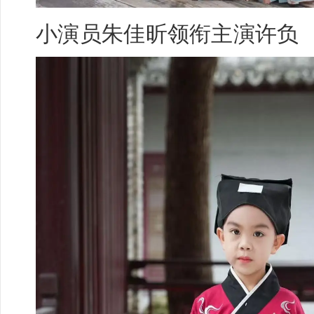
小演员
朱佳昕
领衔主演许负