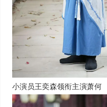
小演员
王奕森领
衔主演萧何