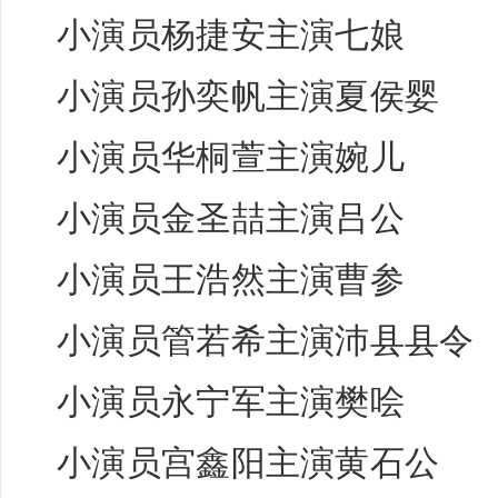
小演员
杨捷安
主演七娘
小演员
孙奕帆
主演夏侯婴
小演员
华桐萱
主演婉儿
小演员
金圣喆
主演吕公
小演员
王浩然
主演曹参
小演员
管若希
主演沛县县令
小演员
永宁军
主演樊哙
小演员
宫鑫阳
主演黄石公